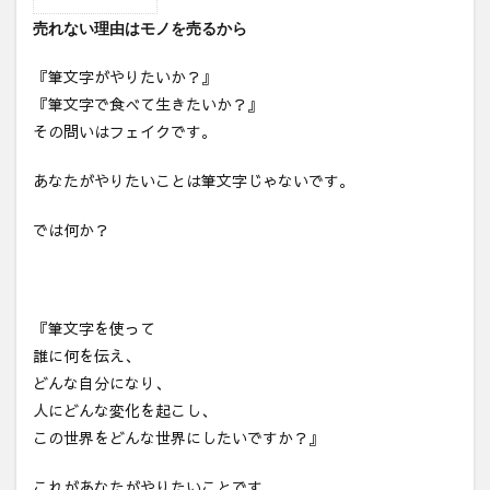
1
売れない理由はモノを売るから
売れ
ない
理由
『筆文字がやりたいか？』
はモ
『筆文字で食べて生きたいか？』
ノを
売る
その問いはフェイクです。
から
あなたがやりたいことは筆文字じゃないです。
2
3
では何か？
モノ
がほ
しい
時代
から
『筆文字を使って
コト
誰に何を伝え、
が作
りた
どんな自分になり、
い時
人にどんな変化を起こし、
代へ
この世界をどんな世界にしたいですか？』
これがあなたがやりたいことです。