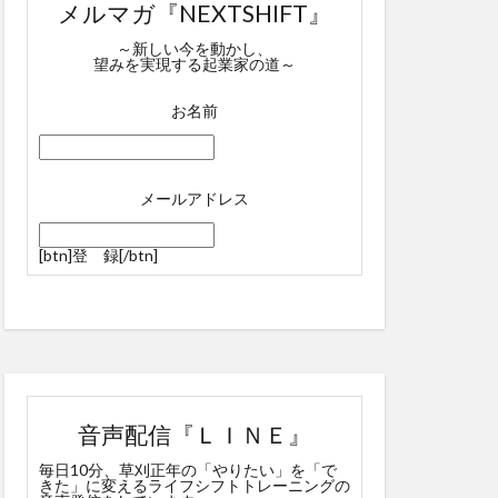
メルマガ『NEXTSHIFT』
～新しい今を動かし、
望みを実現する起業家の道～
お名前
メールアドレス
[btn]
登 録
[/btn]
音声配信『ＬＩＮＥ』
毎日10分、草刈正年の「やりたい」を「で
きた」に変えるライフシフトトレーニングの