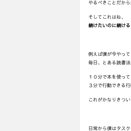
やるべきことだから
だ
か
そしてこれはね、
ら
続
続けたいのに続ける
け
る
2
続
例えば僕が今やって
か
毎日、とある読書法
な
い
１０分で本を使って
の
は
３分で行動できる行
反
応
これがかなりきつい
と
い
う
人
の
日常から僕はタスク