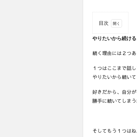
目次
1
やりたいから続ける
や
り
た
続く理由には２つあ
い
か
１つはここまで話し
ら
やりたいから続いて
続
け
る
好きだから、自分が
と
勝手に続いてしまう
や
る
べ
き
こ
そしてもう１つはね
と