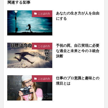
関連する記事
あなたの生き方が人を自由
ことばの力
にする
予祝の罠、自己実現に必要
ことばの力
な過去と未来と今の３統合
決断
仕事のプロ意識と趣味との
ことばの力
境目とは