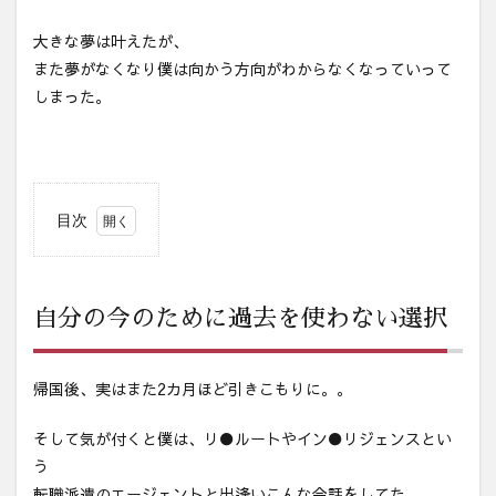
大きな夢は叶えたが、
また夢がなくなり僕は向かう方向がわからなくなっていって
しまった。
目次
1
自分
の今
のた
自分の今のために過去を使わない選択
めに
過去
を使
帰国後、実はまた2カ月ほど引きこもりに。。
わな
い選
択
そして気が付くと僕は、リ●ルートやイン●リジェンスとい
う
2
自分
転職派遣のエージェントと出逢いこんな会話をしてた。