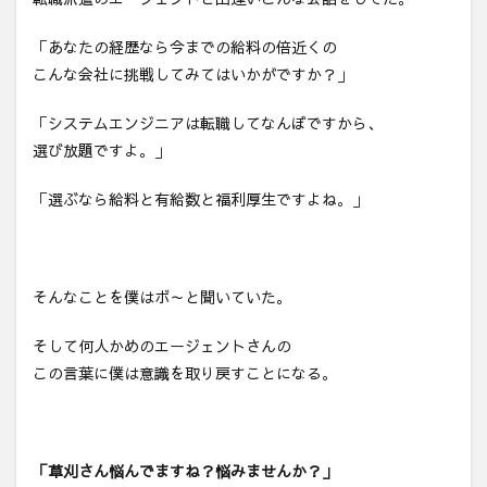
の今
のた
「あなたの経歴なら今までの給料の倍近くの
めに
過去
こんな会社に挑戦してみてはいかがですか？」
を使
う選
「システムエンジニアは転職してなんぼですから、
択
選び放題ですよ。」
「選ぶなら給料と有給数と福利厚生ですよね。」
そんなことを僕はボ～と聞いていた。
そして何人かめのエージェントさんの
この言葉に僕は意識を取り戻すことになる。
「草刈さん悩んでますね？悩みませんか？」