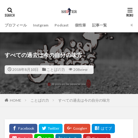
プロフィール
Instgram
Podcast
個性筆
記事一覧
すべての過去は今の自分の味方
2018年8月10日
ことばの力
208view
HOME
ことばの力
すべての過去は今の自分の味方