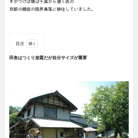
きがつけば僕は千葉から遠く西の
京都の綾部の限界集落に移住していました。
目次
1
田舎はつくり放題だが自分サイズが重要
田舎
はつ
くり
放題
だが
自分
サイ
ズが
重要
2
結果
と完
成だ
けが