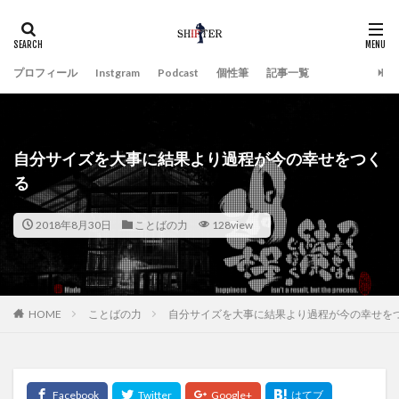
プロフィール
Instgram
Podcast
個性筆
記事一覧
自分サイズを大事に結果より過程が今の幸せをつく
る
2018年8月30日
ことばの力
128view
HOME
ことばの力
自分サイズを大事に結果より過程が今の幸せを