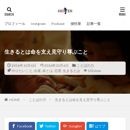
プロフィール
Instgram
Podcast
個性筆
記事一覧
生きるとは命を支え見守り尊ぶこと
2016年10月6日
2016年10月6日
ことばの力
やりたいこと
,
出産
,
命とは
,
志望
,
生きるとは
132view
HOME
ことばの力
生きるとは命を支え見守り尊ぶこと