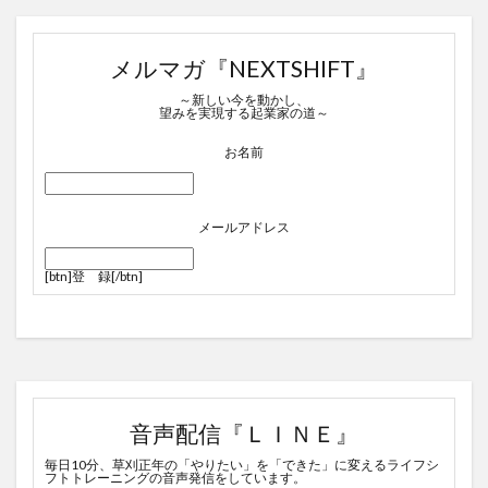
メルマガ『NEXTSHIFT』
～新しい今を動かし、
望みを実現する起業家の道～
お名前
メールアドレス
[btn]
登 録
[/btn]
音声配信『ＬＩＮＥ』
毎日10分、草刈正年の「やりたい」を「できた」に変えるライフシ
フトトレーニングの音声発信をしています。