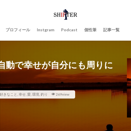
プロフィール
Instgram
Podcast
個性筆
記事一覧
自動で幸せが自分にも周りに
好きなこと
,
幸せ
,
愛
,
環境
,
釣り
269view