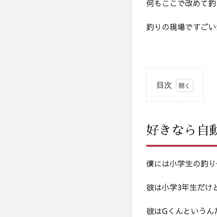
何もここで改めて釣
釣りの現場ですごい
目次
1
好き
なら
好きなら自
自動
で好
きな
環境
僕には小学生の釣り
に行
き、
彼は小学3年生だけ
好き
を極
彼はGくんというん
めて