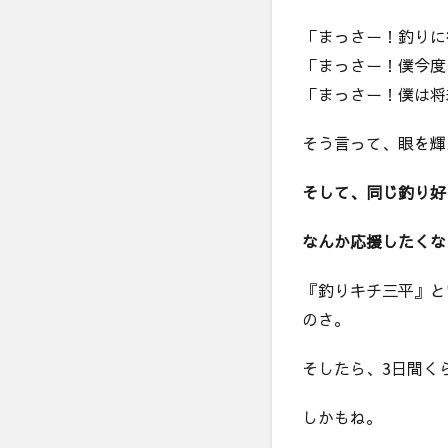
いく
「まっさー！釣りに
2
「まっさー！僕今度
見
知
「まっさー！僕は将
ら
ぬ
そう言って、眼を輝
お
じ
そして、同じ釣り好
さ
ん
が
なんか応援したくな
竿
と
『釣りキチ三平』と
エ
のさ。
サ
ま
で
そしたら、3日間く
貸
し
しかもね。
て
く