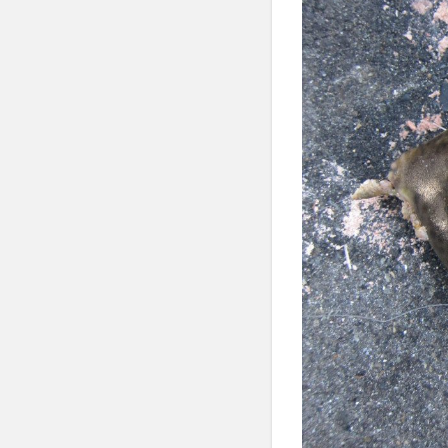
の
力
は
好
き
を
超
え
た
そ
の
も
の
へ
の
愛
な
の
か
も
し
れ