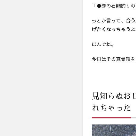
「●巻の石鯛釣りの
れ
て
釣
っとか言って、
合う
れ
げたくなっちゃうよ
た
魚
ほんでね。
ま
で
く
今日はその真骨頂を
れ
ち
ゃ
っ
た
見知らぬお
3
成
れちゃった
長
の
一
番