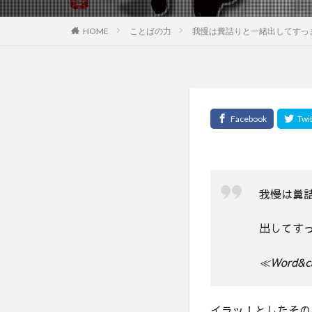
HOME
ことばの力
我慢は糞詰りと一緒出してすっ
我慢は糞
出してす
≪Word&ca
イラッ！としたその