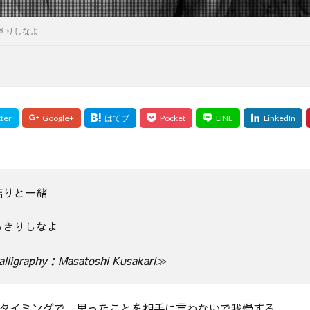
きりしなよ
詰りと一緒
っきりしなよ
lligraphy：Masatoshi Kusakari≫
タイミングで、思ったことを相手に言わないで我慢する。