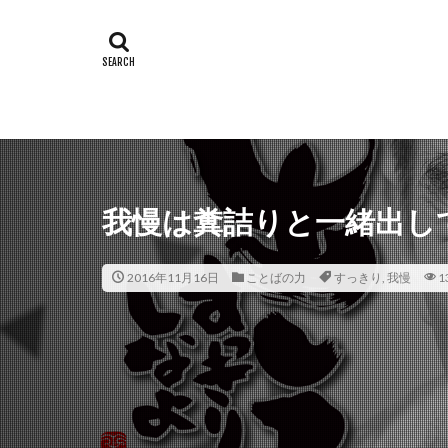
我慢は糞詰りと一緒出し
2016年11月16日
ことばの力
すっきり
,
我慢
1