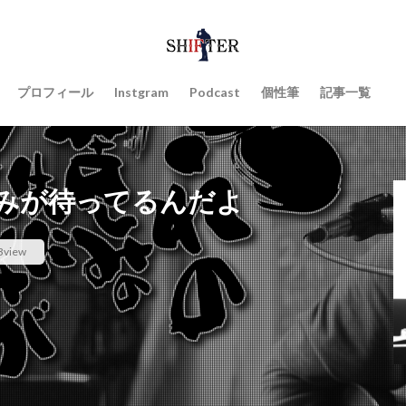
プロフィール
Instgram
Podcast
個性筆
記事一覧
みが待ってるんだよ
3view