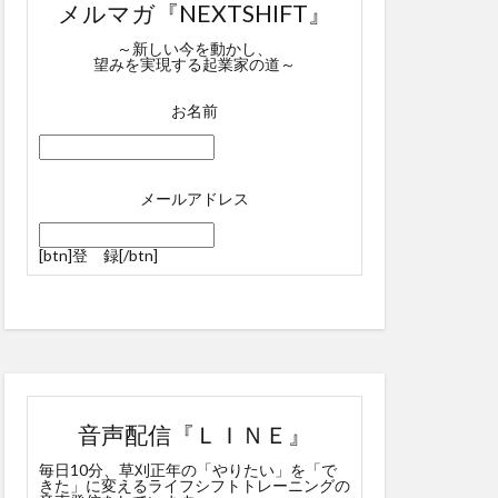
メルマガ『NEXTSHIFT』
～新しい今を動かし、
望みを実現する起業家の道～
お名前
メールアドレス
[btn]
登 録
[/btn]
音声配信『ＬＩＮＥ』
毎日10分、草刈正年の「やりたい」を「で
きた」に変えるライフシフトトレーニングの