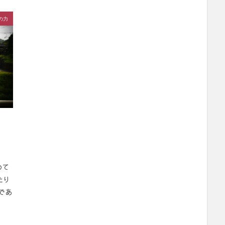
の力
めて
たり
であ