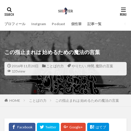
プロフィール
Instgram
Podcast
個性筆
記事一覧
この指止まれは 始めるための魔法の言葉
2016年11月20日
ことばの力
やりたい
,
仲間
,
魔防の言葉
135view
HOME
ことばの力
この指止まれは 始めるための魔法の言葉